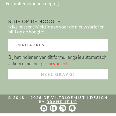
Formulier voor herroeping
BLIJF OP DE HOOGTE
Niks missen? Meld je aan voor de nieuwsbrief en
blijf op de hoogte!
EMAIL
Bij het indienen van dit formulier ga je automatisch
akkoord met het
privacybeleid
HEEL GRAAG!
© 2018 – 2026 DE VILTBLOEMIST |
DESIGN
BY
BRAND IT UP
F
L
I
P
a
i
n
i
c
n
s
n