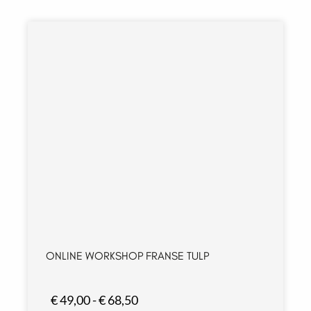
ONLINE WORKSHOP FRANSE TULP
P
€
49,00
-
€
68,50