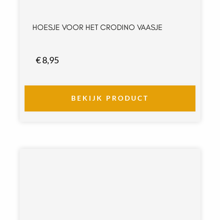
t
o
HOESJE VOOR HET CRODINO VAASJE
t
€
€
8,95
6
8
,
BEKIJK PRODUCT
5
0