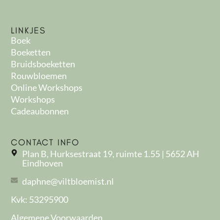
,
0
0
LINKJES
Boek
t
Boeketten
o
Bruidsboeketten
t
Rouwbloemen
€
Online Workshops
Workshops
4
Cadeaubonnen
5
,
0
CONTACT INFO
0
Plan B, Hurksestraat 19, ruimte 1.55 | 5652 AH
Eindhoven
daphne@viltbloemist.nl
Kvk: 53295900
Algemene Voorwaarden