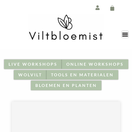
Ga
de
naar
inhoud
de
Winkelw
inhoud
LIVE WORKSHOPS
ONLINE WORKSHOPS
WOLVILT
TOOLS EN MATERIALEN
BLOEMEN EN PLANTEN