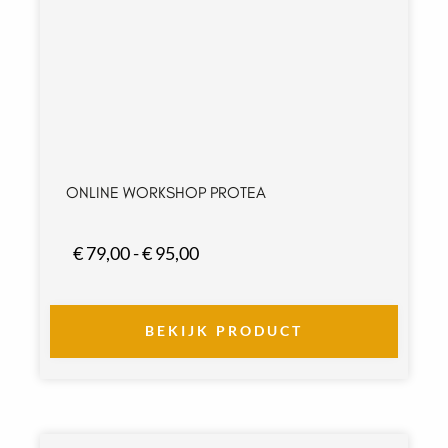
ONLINE WORKSHOP PROTEA
P
€
79,00
-
€
95,00
r
i
j
BEKIJK PRODUCT
s
k
l
a