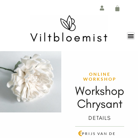
Ga
de
naar
inhoud
de
Winkelw
inhoud
ONLINE
WORKSHOP
Workshop
Chrysant
DETAILS
PRIJS VAN DE