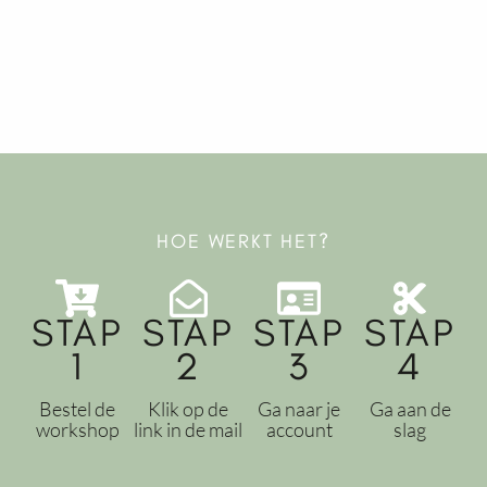
HOE WERKT HET?
STAP
STAP
STAP
STAP
1
2
3
4
Bestel de
Klik op de
Ga naar je
Ga aan de
workshop
link in de mail
account
slag