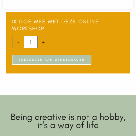
IK DOE MEE MET DEZE ONLINE
WORKSHOP
Verlengen
-
+
toegang
workshop
TOEVOEGEN AAN WINKELWAGEN
Ranunculus
aantal
Being creative is not a hobby,
it's a way of life