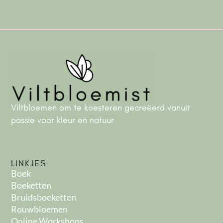
Viltbloemen om te koesteren gecreëerd vanuit
passie voor kleur en natuur
LINKJES
Boek
Boeketten
Bruidsboeketten
Rouwbloemen
Online Workshops