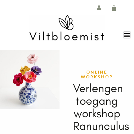
Ga
de
naar
inhoud
de
Winkelw
inhoud
ONLINE
WORKSHOP
Verlengen
toegang
workshop
Ranunculus