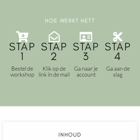
HOE WERKT HET?
STAP
STAP
STAP
STAP
1
2
3
4
Bestel de
Klik op de
Ga naar je
Ga aan de
workshop
link in de mail
account
slag
INHOUD