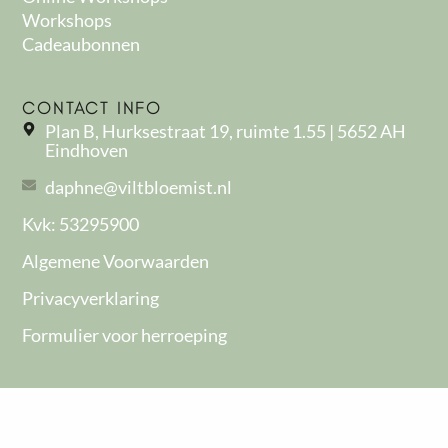
Workshops
Cadeaubonnen
CONTACT INFO
Plan B, Hurksestraat 19, ruimte 1.55 | 5652 AH
Eindhoven
daphne@viltbloemist.nl
Kvk: 53295900
Algemene Voorwaarden
Privacyverklaring
Formulier voor herroeping
BLIJF OP DE HOOGTE
Niks missen? Meld je aan voor de nieuwsbrief en
blijf op de hoogte!