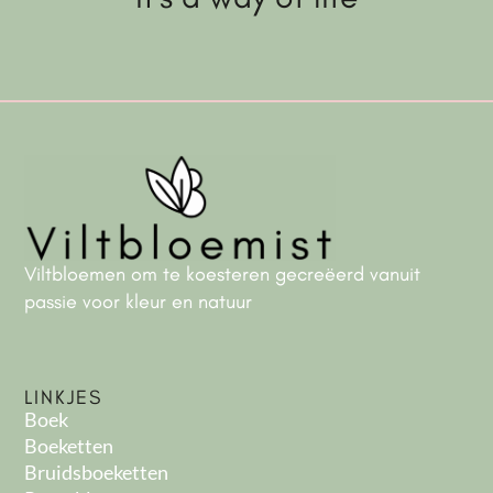
Viltbloemen om te koesteren gecreëerd vanuit
passie voor kleur en natuur
LINKJES
Boek
Boeketten
Bruidsboeketten