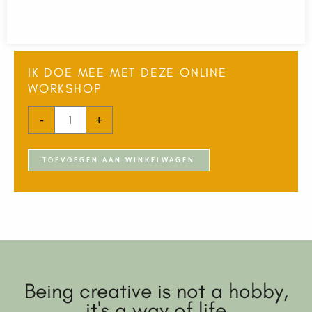
IK DOE MEE MET DEZE ONLINE
WORKSHOP
Verlengen
-
+
toegang
workshop
TOEVOEGEN AAN WINKELWAGEN
Dahlia
aantal
Being creative is not a hobby,
it's a way of life