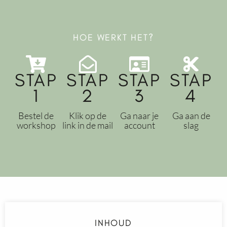
HOE WERKT HET?
STAP
STAP
STAP
STAP
1
2
3
4
Bestel de
Klik op de
Ga naar je
Ga aan de
workshop
link in de mail
account
slag
INHOUD