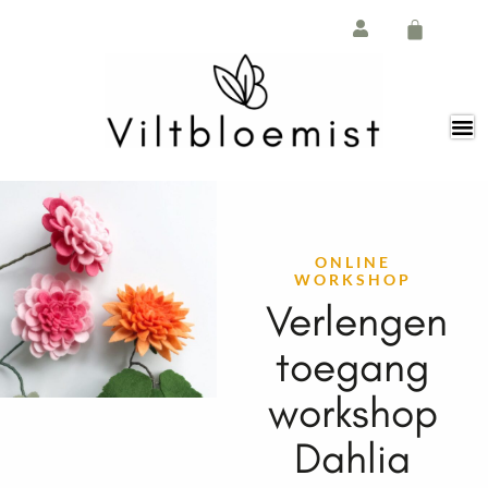
Ga
de
naar
inhoud
de
Winkelw
inhoud
ONLINE
WORKSHOP
Verlengen
toegang
workshop
Dahlia