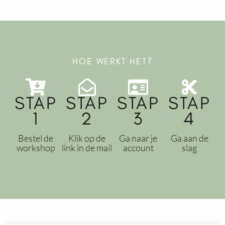
HOE WERKT HET?
STAP
STAP
STAP
STAP
1
2
3
4
Bestel de
Klik op de
Ga naar je
Ga aan de
workshop
link in de mail
account
slag