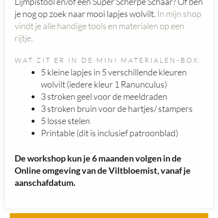
Lijmpistool en/of een Super Scherpe Schaar? Of ben
je nog op zoek naar mooi lapjes wolvilt.
In mijn shop
vindt je alle handige tools en materialen op een
rijtje.
WAT ZIT ER IN DE MINI MATERIALEN-BOX:
5 kleine lapjes in 5 verschillende kleuren
wolvilt (iedere kleur 1 Ranunculus)
3 stroken geel voor de meeldraden
3 stroken bruin voor de hartjes/ stampers
5 losse stelen
Printable (dit is inclusief patroonblad)
De workshop kun je 6 maanden volgen in de
Online omgeving van de Viltbloemist, vanaf je
aanschafdatum.