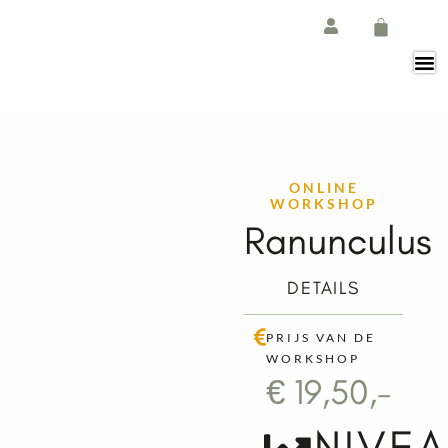
Ga
de
naar
inhoud
de
Winkelw
inhoud
ONLINE
WORKSHOP
Ranunculus
DETAILS
PRIJS VAN DE
WORKSHOP
€ 19,50,-