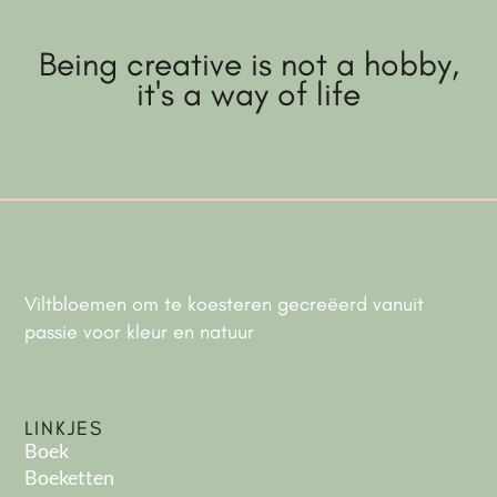
Being creative is not a hobby,
it's a way of life
Viltbloemen om te koesteren gecreëerd vanuit
passie voor kleur en natuur
LINKJES
Boek
Boeketten