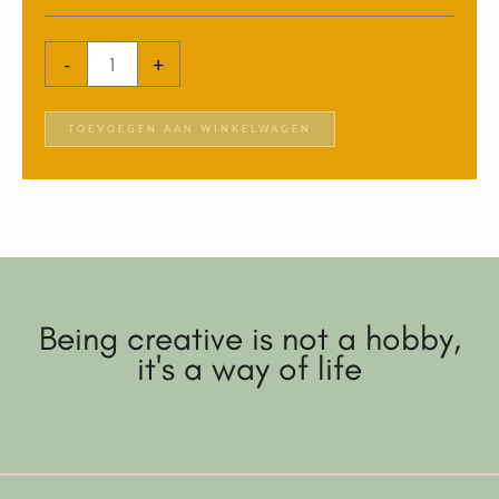
-
+
TOEVOEGEN AAN WINKELWAGEN
Being creative is not a hobby,
it's a way of life