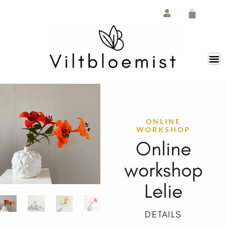
Ga
de
naar
inhoud
de
Winkelw
inhoud
ONLINE
WORKSHOP
Online
workshop
Lelie
DETAILS