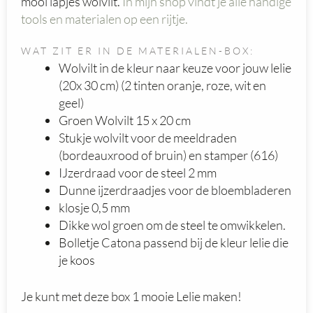
mooi lapjes wolvilt.
In mijn shop vindt je alle handige
tools en materialen op een rijtje.
WAT ZIT ER IN DE MATERIALEN-BOX:
Wolvilt in de kleur naar keuze voor jouw lelie
(20x 30 cm) (2 tinten oranje, roze, wit en
geel)
Groen Wolvilt 15 x 20 cm
Stukje wolvilt voor de meeldraden
(bordeauxrood of bruin) en stamper (616)
IJzerdraad voor de steel 2 mm
Dunne ijzerdraadjes voor de bloembladeren
klosje 0,5 mm
Dikke wol groen om de steel te omwikkelen.
Bolletje Catona passend bij de kleur lelie die
je koos
Je kunt met deze box 1 mooie Lelie maken!