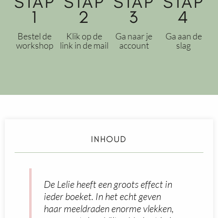
STAP
STAP
STAP
STAP
1
2
3
4
Bestel de
Klik op de
Ga naar je
Ga aan de
workshop
link in de mail
account
slag
INHOUD
De Lelie heeft een groots effect in
ieder boeket. In het echt geven
haar meeldraden enorme vlekken,