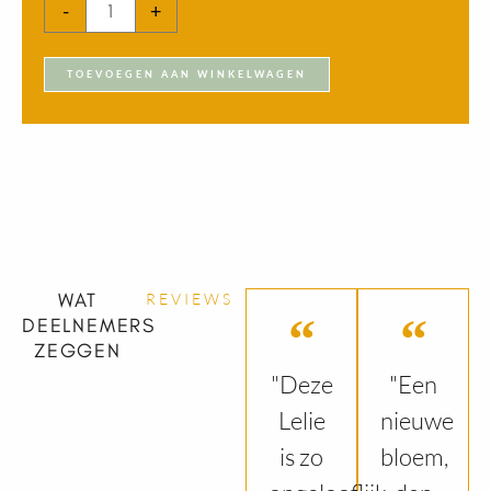
-
+
21
november
TOEVOEGEN AAN WINKELWAGEN
aantal
WAT
REVIEWS
DEELNEMERS
ZEGGEN
"Deze
"Een
Lelie
nieuwe
is zo
bloem,