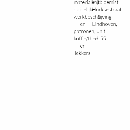
materialen,
Viltbloemist,
duidelijke
Hurksestraat
werkbeschrijving
19,
en
Eindhoven,
patronen,
unit
koffie/thee
1.55
en
lekkers