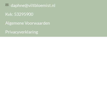
daphne@viltbloemist.nl
Kvk: 53295900
Algemene Voorwaarden
Privacyverklaring
Formulier voor herroeping
BLIJF OP DE HOOGTE
Niks missen? Meld je aan voor de nieuwsbrief en
blijf op de hoogte!
EMAIL
Bij het indienen van dit formulier ga je automatisch
akkoord met het
privacybeleid
HEEL GRAAG!