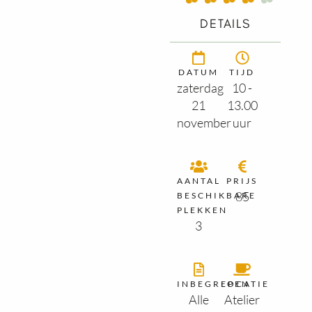
DETAILS
DATUM
TIJD
zaterdag
10 -
21
13.00
november
uur
AANTAL
PRIJS
85
BESCHIKBARE
PLEKKEN
3
INBEGREPEN
LOCATIE
Alle
Atelier