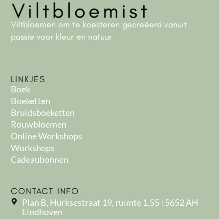
Viltbloemen om te koesteren gecreëerd vanuit
passie voor kleur en natuur
LINKJES
Boek
Boeketten
Bruidsboeketten
Rouwbloemen
Online Workshops
Workshops
Cadeaubonnen
CONTACT INFO
Plan B, Hurksestraat 19, ruimte 1.55 | 5652 AH
Eindhoven