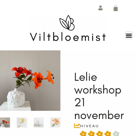
Ga
de
naar
inhoud
de
Winkelw
inhoud
Lelie
workshop
21
november
NIVEAU