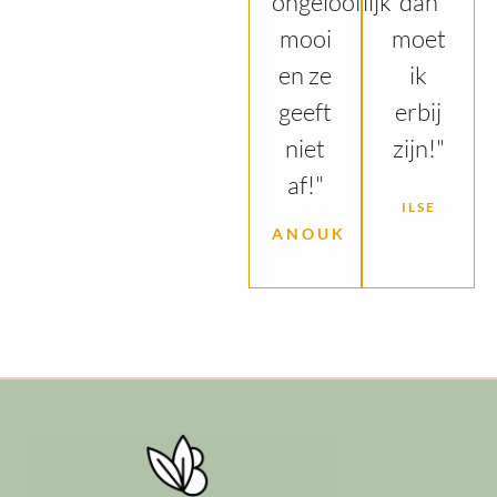
ongelooflijk
dan
mooi
moet
en ze
ik
geeft
erbij
niet
zijn!"
af!"
ILSE
ANOUK