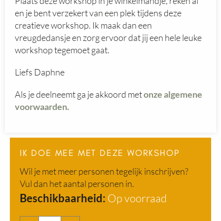
Plaats deze workshop in je winkelmandje, reken af
en je bent verzekert van een plek tijdens deze
creatieve workshop. Ik maak dan een
vreugdedansje en zorg ervoor dat jij een hele leuke
workshop tegemoet gaat.
Liefs Daphne
Als je deelneemt ga je akkoord met
onze algemene
voorwaarden.
IK DOE MEE MET DEZE WORKSHOP
Wil je met meer personen tegelijk inschrijven?
Vul dan het aantal personen in.
Lelie
Beschikbaarheid:
Op voorraad
workshop