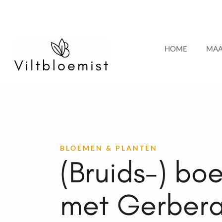
Ga
de
naar
inhoud
de
HOME
MAA
inhoud
BLOEMEN & PLANTEN
(Bruids-) bo
met Gerbera