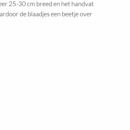
eer 25-30 cm breed en het handvat
ardoor de blaadjes een beetje over
INKJES
CONTACT INFO
oek
Plan B, Hurksestraat