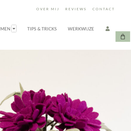
OVER MIJ
REVIEWS
CONTACT
Bloemen
Open Maak je eigen bloemen
EMEN
TIPS & TRICKS
WERKWIJZE
Win