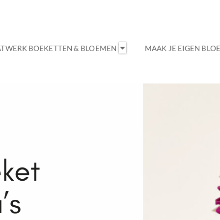
Open Maatwerk Boeketten & 
TWERK BOEKETTEN & BLOEMEN
MAAK JE EIGEN BLO
eket
’s