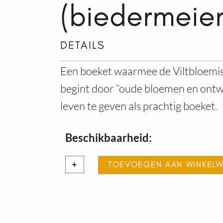
(biedermeier
DETAILS
Een boeket waarmee de Viltbloem
begint door “oude bloemen en ont
leven te geven als prachtig boeket.
(Bruids-)
Beschikbaarheid:
Op voorraad
boeket
+
-
TOEVOEGEN AAN WINKEL
met
Gerbera's
(biedermeier)
aantal