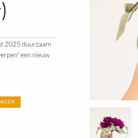
)
ist 2025 duurzaam
werpen” een nieuw
WAGEN