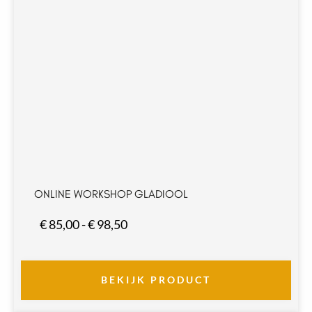
ONLINE WORKSHOP GLADIOOL
Prijsklasse:
€
85,00
-
€
98,50
€ 85,00
tot
€ 98,50
BEKIJK PRODUCT