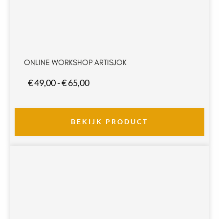
ONLINE WORKSHOP ARTISJOK
Prijsklasse:
€
49,00
-
€
65,00
€ 49,00
tot
€ 65,00
BEKIJK PRODUCT