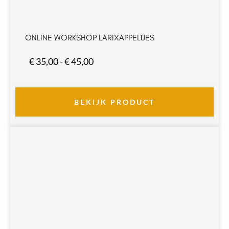
ONLINE WORKSHOP LARIXAPPELTJES
Prijsklasse:
€
35,00
-
€
45,00
€ 35,00
tot
€ 45,00
BEKIJK PRODUCT