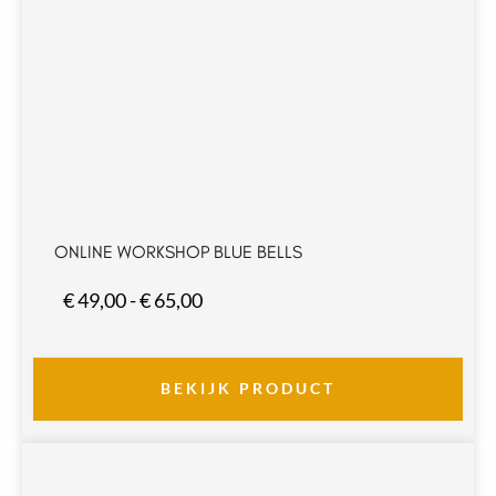
ONLINE WORKSHOP BLUE BELLS
Prijsklasse:
€
49,00
-
€
65,00
€ 49,00
tot
€ 65,00
BEKIJK PRODUCT