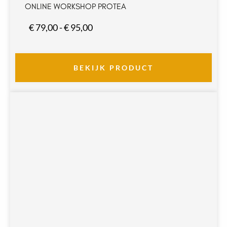
ONLINE WORKSHOP PROTEA
Prijsklasse:
€
79,00
-
€
95,00
€ 79,00
tot
€ 95,00
BEKIJK PRODUCT