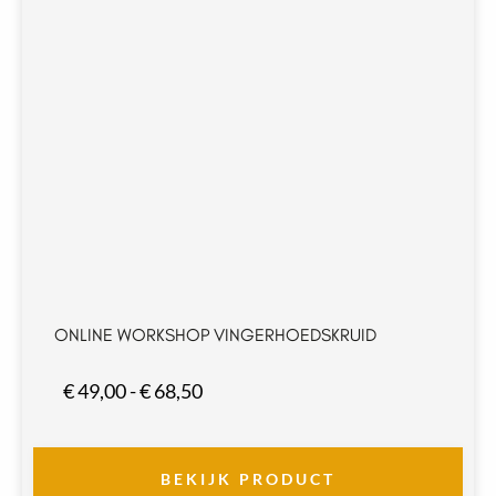
ONLINE WORKSHOP VINGERHOEDSKRUID
Prijsklasse:
€
49,00
-
€
68,50
€ 49,00
tot
€ 68,50
BEKIJK PRODUCT