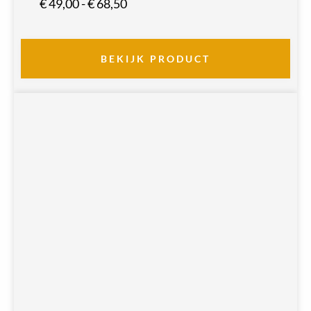
Prijsklasse:
€
49,00
-
€
68,50
€ 49,00
tot
€ 68,50
BEKIJK PRODUCT