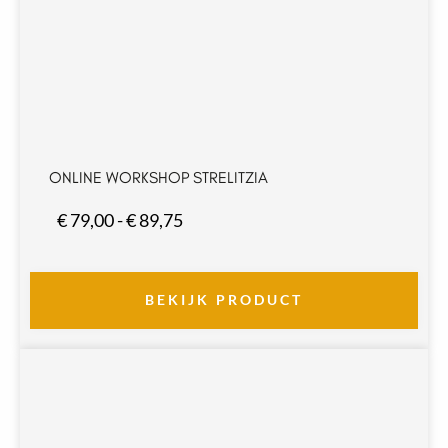
ONLINE WORKSHOP STRELITZIA
Prijsklasse:
€
79,00
-
€
89,75
€ 79,00
tot
€ 89,75
BEKIJK PRODUCT