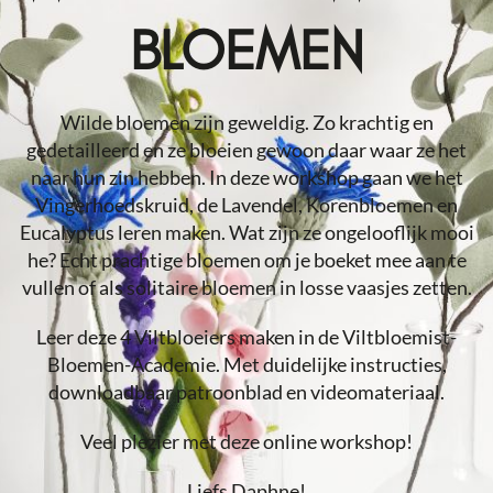
BLOEMEN
Wilde bloemen zijn geweldig. Zo krachtig en
gedetailleerd en ze bloeien gewoon daar waar ze het
naar hun zin hebben. In deze workshop gaan we het
Vingerhoedskruid, de Lavendel, Korenbloemen en
Eucalyptus leren maken. Wat zijn ze ongelooflijk mooi
he? Echt prachtige bloemen om je boeket mee aan te
vullen of als solitaire bloemen in losse vaasjes zetten.
Leer deze 4 Viltbloeiers maken in de Viltbloemist-
Bloemen-Academie. Met duidelijke instructies,
downloadbaar patroonblad en videomateriaal.
Veel plezier met deze online workshop!
Liefs Daphne!