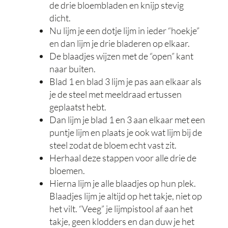
de drie bloembladen en knijp stevig
dicht.
Nu lijm je een dotje lijm in ieder “hoekje”
en dan lijm je drie bladeren op elkaar.
De blaadjes wijzen met de “open” kant
naar buiten.
Blad 1 en blad 3 lijm je pas aan elkaar als
je de steel met meeldraad ertussen
geplaatst hebt.
Dan lijm je blad 1 en 3 aan elkaar met een
puntje lijm en plaats je ook wat lijm bij de
steel zodat de bloem echt vast zit.
Herhaal deze stappen voor alle drie de
bloemen.
Hierna lijm je alle blaadjes op hun plek.
Blaadjes lijm je altijd op het takje, niet op
het vilt. “Veeg” je lijmpistool af aan het
takje, geen klodders en dan duw je het